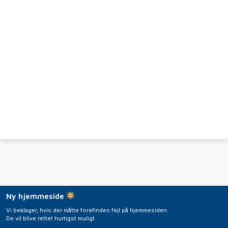
Ny hjemmeside
Vi beklager, hvis der måtte forefindes fejl på hjemmesiden.
De vil blive rettet hurtigst muligt.