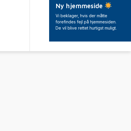
Ny hjemmeside
Vi beklager, hvis der måtte
forefindes fejl på hjemmesiden.
De vil blive rettet hurtigst muligt.