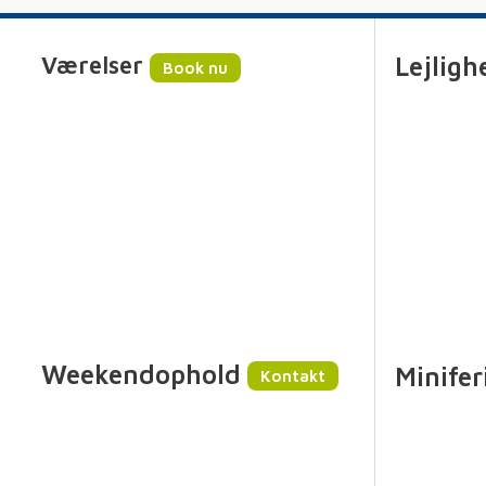
Værelser
Lejligh
Book nu
Weekendophold
Minifer
Kontakt