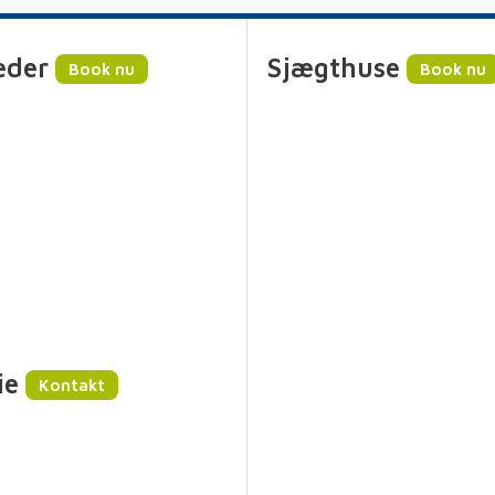
eder
Sjægthuse
Book nu
Book nu
ie
Kontakt