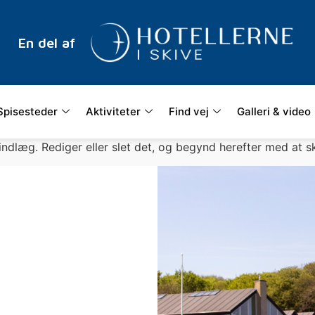
En del af
Spisesteder
Aktiviteter
Find vej
Galleri & video
indlæg. Rediger eller slet det, og begynd herefter med at sk