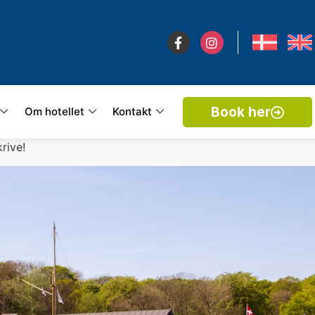
Book her
Om hotellet
Kontakt
rive!