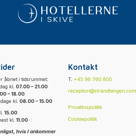
ider
Kontakt
r åbnet i tidsrummet:
T.
+45 96 760 800
dag kl.
07.00 – 21.00
reception@strandtangen.com
00 – 18.00
gdage kl.
08.00 – 15.00
Privatlivspolitik
l.
15.00
Cookiepolitik
est kl.
11.00
nligst, hvis I ankommer